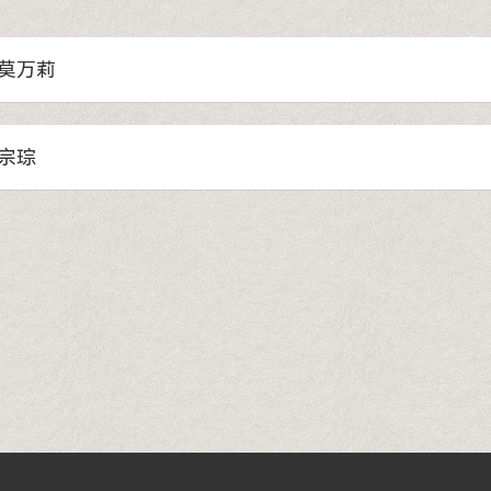
莫万莉
宗琮